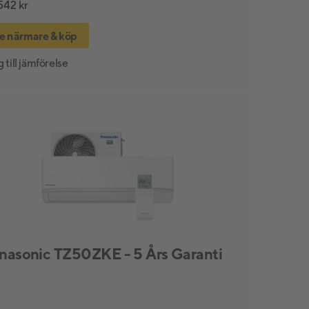
542 kr
e närmare & köp
 till jämförelse
nasonic TZ50ZKE - 5 Års Garanti