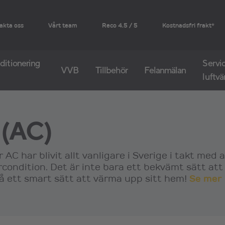
akta oss
Vårt team
Reco 4.5 / 5
Kostnadsfri frakt*
ditionering
Servic
VVB
Tillbehör
Felanmälan
luftv
 (AC)
 AC har blivit allt vanligare i Sverige i takt med 
ircondition. Det är inte bara ett bekvämt sätt att
så ett smart sätt att värma upp sitt hem!
Se mer