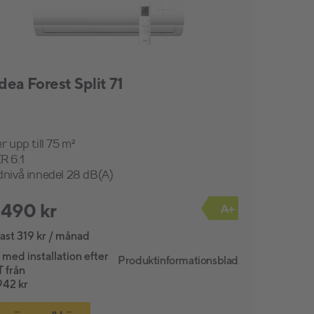
dea Forest Split 71
r upp till 75 m²
R 6.1
dnivå innedel 28 dB(A)
 490 kr
A+
ast 319 kr / månad
 med installation efter
Produktinformationsblad
 från
942 kr