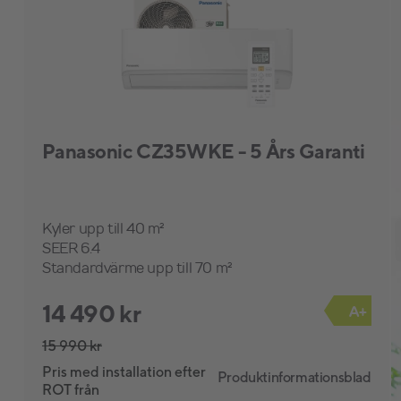
Panasonic CZ35WKE - 5 Års Garanti
Kyler upp till 40 m²
SEER 6.4
Standardvärme upp till 70 m²
14 490 kr
A+
15 990 kr
Pris med installation efter
Produktinformationsblad
ROT från