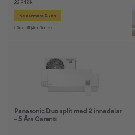
22 942 kr
Se närmare & köp
Lägg till jämförelse
Panasonic Duo split med 2 innedelar
- 5 Års Garanti