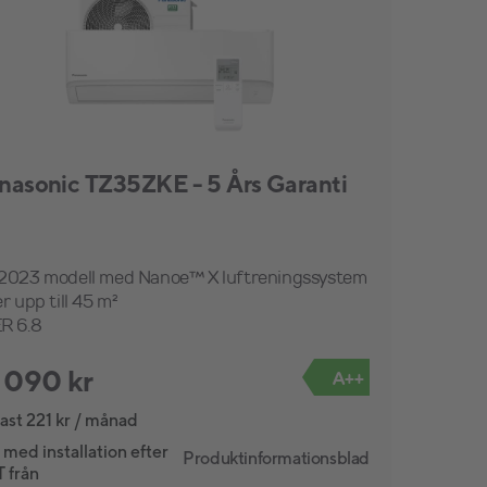
nasonic TZ35ZKE - 5 Års Garanti
2023 modell med Nanoe™ X luftreningssystem
r upp till 45 m²
R 6.8
 090 kr
A++
ast 221 kr / månad
 med installation efter
Produktinformationsblad
 från