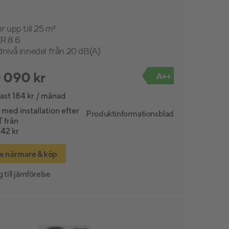
r upp till 25 m²
R 8.6
dnivå innedel från 20 dB(A)
 090 kr
A++
ast 184 kr / månad
 med installation efter
Produktinformationsblad
 från
542 kr
e närmare & köp
 till jämförelse