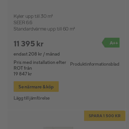
Kyler upp till 30 m²
SEER 6.6
Standardvärme upp till 60 m²
11 395 kr
A++
endast 208 kr / månad
Pris med installation efter
Produktinformationsblad
ROT från
19 847 kr
Se närmare & köp
Lägg till jämförelse
SPARA 1 500 KR