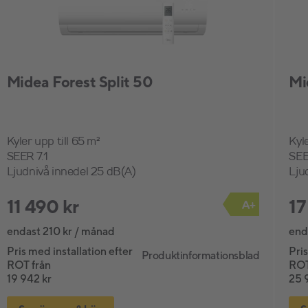
Midea Forest Split 50
Mi
Kyler upp till 65 m²
Kyle
SEER 7.1
SEE
Ljudnivå innedel 25 dB(A)
Lju
11 490 kr
17
A+
endast 210 kr / månad
end
Pris med installation efter
Pris
Produktinformationsblad
ROT från
ROT
19 942 kr
25 