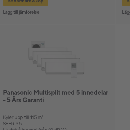
Se närmare & köp
S
Lägg till jämförelse
Lägg
Panasonic Multisplit med 5 innedelar
- 5 Års Garanti
Kyler upp till 115 m²
SEER 6.5
Ljudnivå innedel från 19 dB(A)