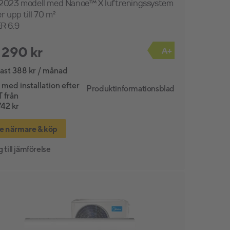
2023 modell med Nanoe™ X luftreningssystem
r upp till 70 m²
R 6.9
 290 kr
A+
ast 388 kr / månad
 med installation efter
Produktinformationsblad
 från
742 kr
e närmare & köp
 till jämförelse