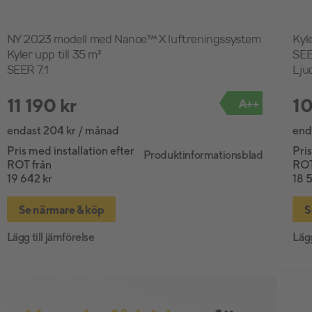
NY 2023 modell med Nanoe™ X luftreningssystem
Kyle
Kyler upp till 35 m²
SEE
SEER 7.1
Lju
11 190 kr
10
A++
endast 204 kr / månad
end
Pris med installation efter
Pris
Produktinformationsblad
ROT från
ROT
19 642 kr
18 
Se närmare & köp
S
Lägg till jämförelse
Lägg