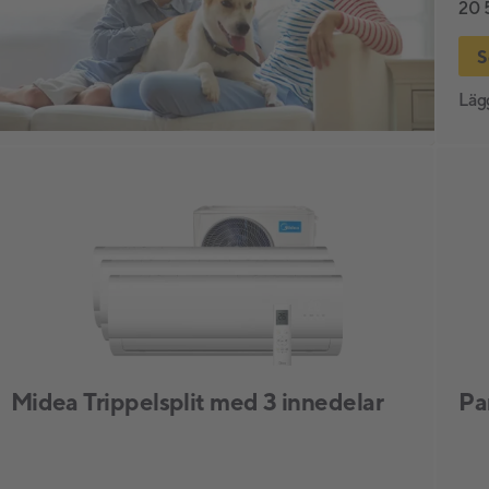
20 
S
Lägg
Midea Trippelsplit med 3 innedelar
Pa