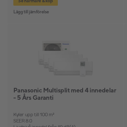
Se närmare & köp
Lägg till jämförelse
Panasonic Multisplit med 4 innedelar
- 5 Års Garanti
Kyler upp till 100 m²
SEER 8.0
Ljudnivå innedel från 19 dB(A)