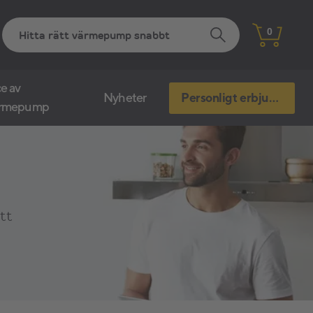
0
e av
Nyheter
Personligt erbjudande
ärmepump
att