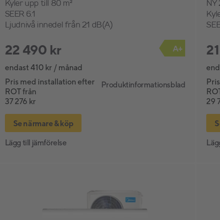
Kyler upp till 80 m²
NY 
SEER 6.1
Kyle
Ljudnivå innedel från 21 dB(A)
SEE
22 490 kr
21
A+
endast 410 kr / månad
end
Pris med installation efter
Pris
Produktinformationsblad
ROT från
ROT
37 276 kr
29 
Se närmare & köp
S
Lägg till jämförelse
Lägg