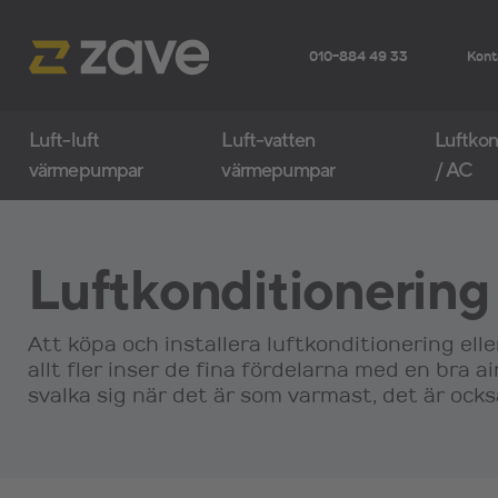
010-884 49 33
Kont
Luft-luft
Luft-vatten
Luftkon
värmepumpar
värmepumpar
/ AC
Luftkonditionering
Att köpa och installera luftkonditionering eller
allt fler inser de fina fördelarna med en bra a
svalka sig när det är som varmast, det är ock