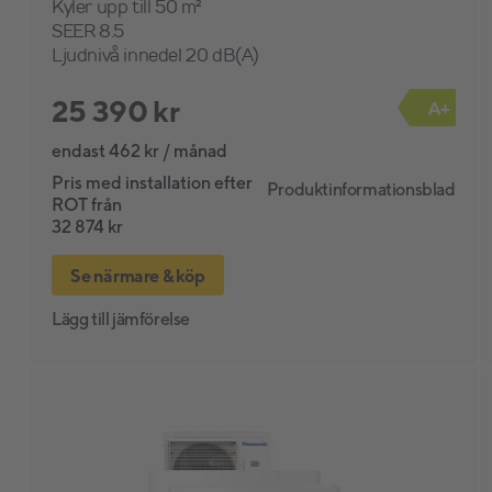
Kyler upp till 50 m²
SEER 8.5
Ljudnivå innedel 20 dB(A)
25 390 kr
A+
endast 462 kr / månad
Pris med installation efter
Produktinformationsblad
ROT från
32 874 kr
Se närmare & köp
Lägg till jämförelse