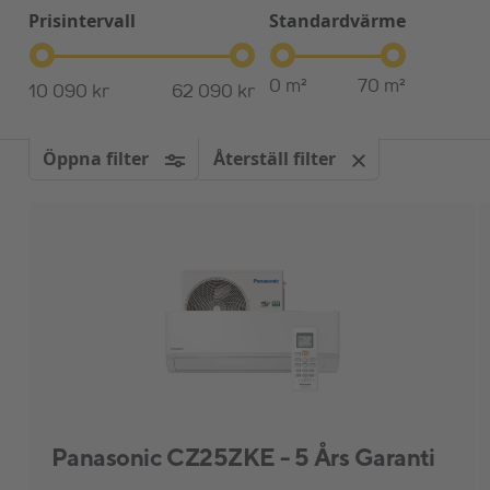
Prisintervall
Standardvärme
0
m²
70
m²
10 090 kr
62 090 kr
Öppna filter
Återställ filter
Panasonic CZ25ZKE - 5 Års Garanti