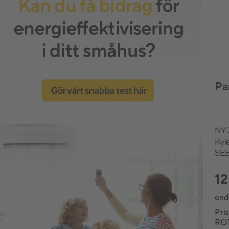
Pa
NY 
Kyle
SEE
12
end
Pris
ROT