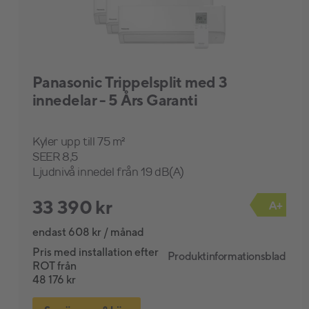
Panasonic Trippelsplit med 3
innedelar - 5 Års Garanti
Kyler upp till 75 m²
SEER 8,5
Ljudnivå innedel från 19 dB(A)
33 390 kr
A+
endast 608 kr / månad
Pris med installation efter
Produktinformationsblad
ROT från
48 176 kr