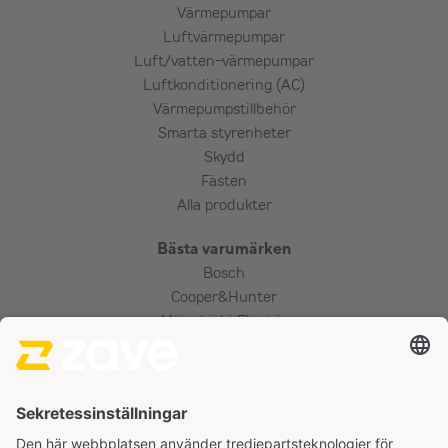
Värmepumpar
Luftvärmepumpar
Luft/vatten-värmepumpar
Luftkonditionering (AC)
Värmepumpstillbehör
Smarta styrenheter
Skydd
Fästen
Alla produkter
Bästa varumärken
Bosch
Cooper&Hunter
Mitsubishi Electric
Panasonic
Tjänster
Installation
Värmepumpguide