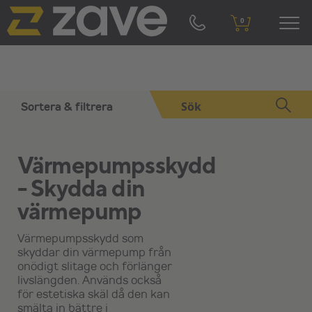
0
Sortera & filtrera
Standardsortering
Värmepumpsskydd
- Skydda din
Stäng filter
värmepump
Värmepumpsskydd som
Prisintervall
skyddar din värmepump från
onödigt slitage och förlänger
livslängden. Används också
för estetiska skäl då den kan
1 490 kr
1 995 kr
smälta in bättre i