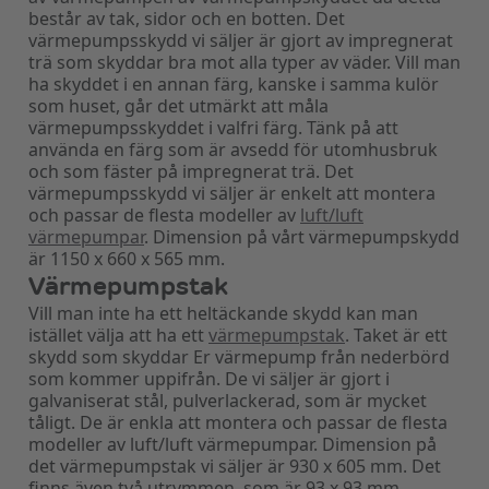
består av tak, sidor och en botten. Det
värmepumpsskydd vi säljer är gjort av impregnerat
trä som skyddar bra mot alla typer av väder. Vill man
ha skyddet i en annan färg, kanske i samma kulör
som huset, går det utmärkt att måla
värmepumpsskyddet i valfri färg. Tänk på att
använda en färg som är avsedd för utomhusbruk
och som fäster på impregnerat trä. Det
värmepumpsskydd vi säljer är enkelt att montera
och passar de flesta modeller av
luft/luft
värmepumpar
. Dimension på vårt värmepumpskydd
är 1150 x 660 x 565 mm.
Värmepumpstak
Vill man inte ha ett heltäckande skydd kan man
istället välja att ha ett
värmepumpstak
. Taket är ett
skydd som skyddar Er värmepump från nederbörd
som kommer uppifrån. De vi säljer är gjort i
galvaniserat stål, pulverlackerad, som är mycket
tåligt. De är enkla att montera och passar de flesta
modeller av luft/luft värmepumpar. Dimension på
det värmepumpstak vi säljer är 930 x 605 mm. Det
finns även två utrymmen, som är 93 x 93 mm,