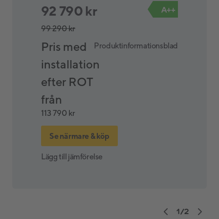
92 790 kr
A++
99 290 kr
Pris med
Produktinformationsblad
installation
efter ROT
från
113 790 kr
Se närmare & köp
Lägg till jämförelse
1
/
2