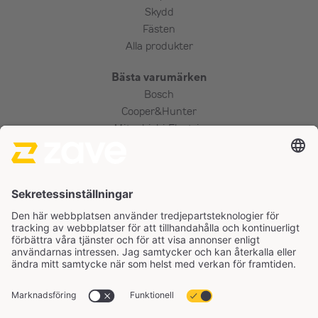
Skydd
Fästen
Alla produkter
Bästa varumärken
Bosch
Cooper&Hunter
Mitsubishi Electric
Panasonic
Tjänster
Installation
Värmepumpguide
FAQ
Garantier
Felanmälan
Dataskyddspolicy
Köpevillkor
Cookiepolicy