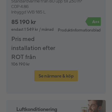
Standardvärme från 80 upp till 230 m²
COP 4.86
Inbyggd VVB 185 L
85 190 kr
A++
endast 1 549 kr / månad
d
Produktinformationsblad
Pris med
installation efter
ROT från
106 190 kr
Se närmare & köp
Luftkonditionering