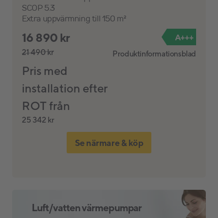
SCOP 5.3
Extra uppvärmning till 150 m²
16 890 kr
A+++
21 490 kr
d
Produktinformationsblad
Pris med
installation efter
ROT från
25 342 kr
Se närmare & köp
Luft/vatten värmepumpar