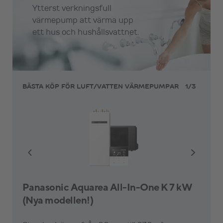
Ytterst verkningsfull
värmepump att värma upp
ett hus och hushållsvattnet.
1
/
3
BÄSTA KÖP FÖR LUFT/VATTEN VÄRMEPUMPAR
Panasonic Aquarea All-In-One K 7 kW
(Nya modellen!)