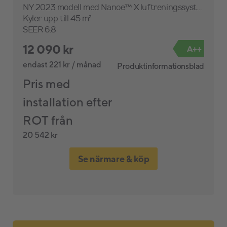
NY 2023 modell med Nanoe™ X luftreningssystem
Kyler upp till 45 m²
SEER 6.8
12 090 kr
A++
endast 221 kr / månad
d
Produktinformationsblad
Pris med
installation efter
ROT från
20 542 kr
Se närmare & köp