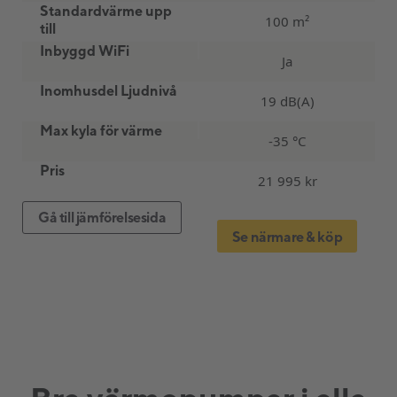
Standardvärme upp
100 m²
till
Inbyggd WiFi
Ja
Inomhusdel Ljudnivå
19 dB(A)
Max kyla för värme
-35 °C
Pris
21 995 kr
Gå till jämförelsesida
Se närmare & köp