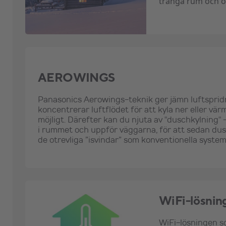
trånga rum och o
AEROWINGS
Panasonics Aerowings-teknik ger jämn luftsprid
koncentrerar luftflödet för att kyla ner eller 
möjligt. Därefter kan du njuta av "duschkylning" -
i rummet och uppför väggarna, för att sedan dusc
de otrevliga ”isvindar” som konventionella system 
WiFi-lösning
WiFi-lösningen so