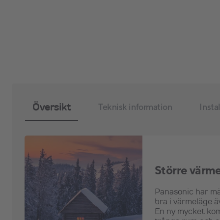
Översikt
Teknisk information
Insta
Större värm
Panasonic har mä
bra i värmeläge 
En ny mycket ko