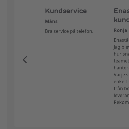
Kundservice
Ena
kund
Måns
Ronja
Bra service på telefon.
Enastå
Jag bl
hur sn
teamet
hanter
Varje s
enkelt
från be
levera
Rekomm