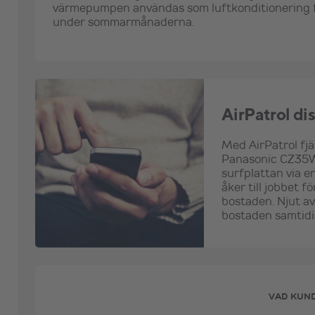
värmepumpen användas som luftkonditionering fö
under sommarmånaderna.
AirPatrol dis
Med AirPatrol fjä
Panasonic
CZ35
surfplattan via e
åker till jobbet 
bostaden. Njut av
bostaden samtidig
VAD KUN