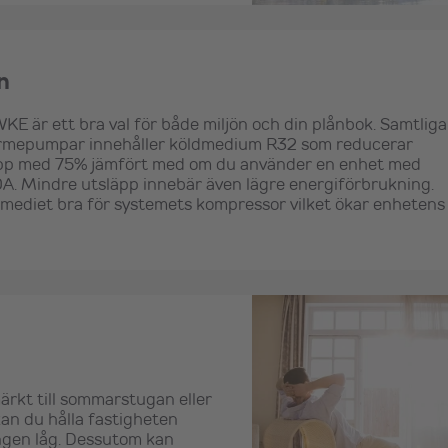
n
E är ett bra val för både miljön och din plånbok. Samtliga
ärmepumpar innehåller köldmedium R32 som reducerar
läpp med 75% jämfört med om du använder en enhet med
. Mindre utsläpp innebär även lägre energiförbrukning.
mediet bra för systemets kompressor vilket ökar enhetens
rkt till sommarstugan eller
an du hålla fastigheten
ingen låg. Dessutom kan