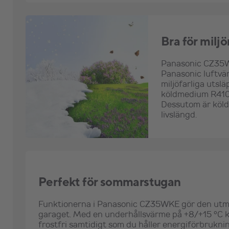
Bra för miljö
Panasonic CZ35WK
Panasonic luftv
miljöfarliga uts
köldmedium R410A
Dessutom är köld
livslängd.
Perfekt för sommarstugan
Funktionerna i Panasonic CZ35WKE gör den utmä
garaget. Med en underhållsvärme på +8/+15 °C k
frostfri samtidigt som du håller energiförbrukn