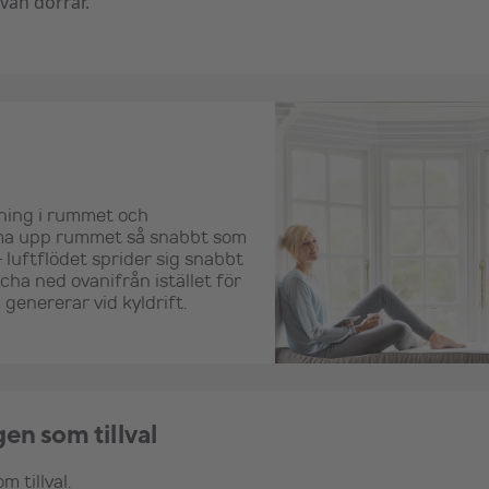
van dörrar.
ning i rummet och
värma upp rummet så snabbt som
 luftflödet sprider sig snabbt
ha ned ovanifrån istället för
genererar vid kyldrift.
en som tillval
m tillval.