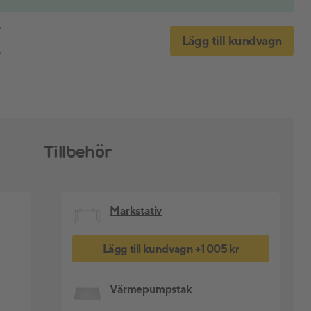
Lägg till kundvagn
Tillbehör
Markstativ
Lägg till kundvagn
+
1 005 kr
Värmepumpstak