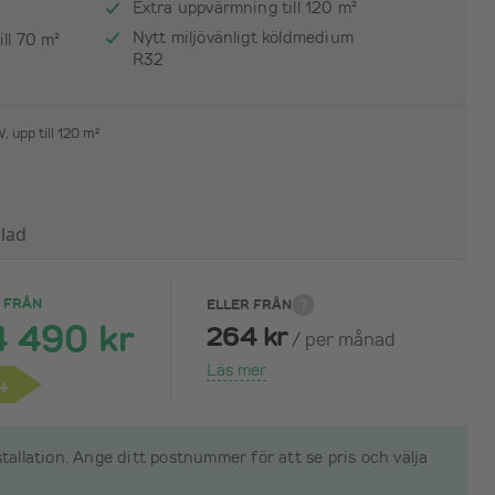
Extra uppvärmning till 120 m²
Nytt miljövänligt köldmedium
ll 70 m²
R32
, upp till 120 m²
lad
S FRÅN
ELLER FRÅN
4 490 kr
264 kr
/
per månad
Läs mer
+
nstallation. Ange ditt postnummer för att se pris och välja