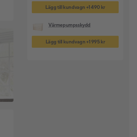
Lägg till kundvagn
+
1 490 kr
Värmepumpsskydd
Lägg till kundvagn
+
1 995 kr