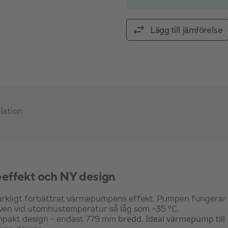
Lägg till jämförelse
llation
eeffekt och NY design
rkligt förbättrat värmepumpens effekt. Pumpen fungerar
även vid utomhustemperatur så låg som -35
°C.
mpakt design - endast 779 mm
bredd
. Ideal värmepump till