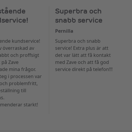
stående
Superbra och
service!
snabb service
Pernilla
ende kundservice!
Superbra och snabb
ev överraskad av
service! Extra plus är att
abbt och proffsigt
det var lätt att få kontakt
 på Zave
med Zave och att få god
ade mina frågor.
service direkt på telefon!!!
teg i processen var
 och problemfritt,
ställning till
ns.
enderar starkt!