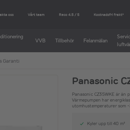
akta oss
Vårt team
Reco 4.5 / 5
Kostnadsfri frakt*
ditionering
Servic
VVB
Tillbehör
Felanmälan
luftv
 Garanti
Panasonic C
Panasonic CZ35WKE är än pri
Värmepumpen har energiklass
utomhustemperaturer som -
Kyler upp till 40 m²