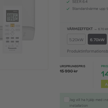
SEER 6.4
Standardvärme upp ti
VÄRMEEFFEKT →
6.70 kW
5.20kW
6.70kW
Produktinformationsb
URSPRUNGSPRIS
PRI
15 990 kr
1
A
Jag vill ha hjälp med i
installation