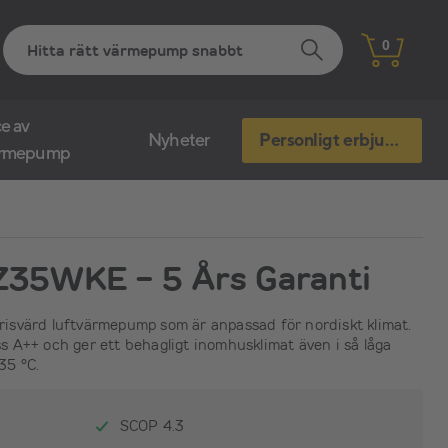
0
e av
Nyheter
Personligt erbjudande
ärmepump
Z35WKE - 5 Års Garanti
svärd luftvärmepump som är anpassad för nordiskt klimat.
 A++ och ger ett behagligt inomhusklimat även i så låga
35 °C.
SCOP 4.3