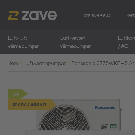
010-884 49 33
Kont
Luft-luft
Luft-vatten
Luftkon
värmepumpar
värmepumpar
/ AC
Hem
/
Luftvärmepumpar
/
Panasonic CZ35WKE - 5 Års
A+
SPARA 1 500 KR