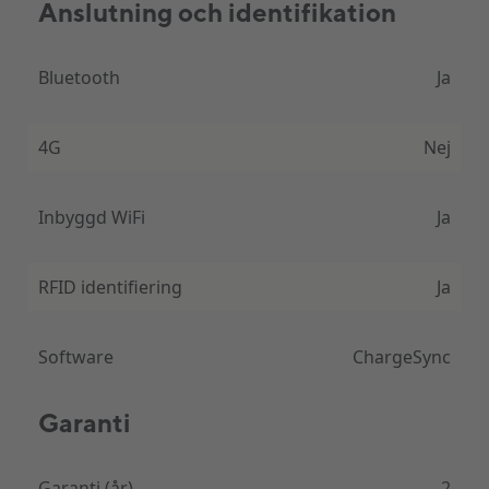
Anslutning och identifikation
Bluetooth
Ja
4G
Nej
Inbyggd WiFi
Ja
RFID identifiering
Ja
Software
ChargeSync
Garanti
Garanti (år)
2