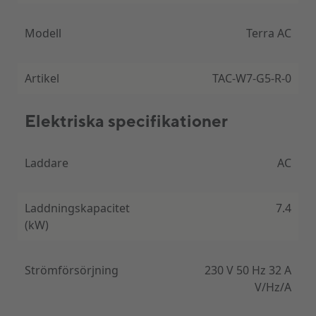
Modell
Terra AC
ABB Terra AC
Artikel
TAC-W7-G5-R-0
Säker och smart elbilsladdning med
ABB:s laddboxar
Elektriska specifikationer
Högklassig kvalitet
Laddare
AC
Terra AC Wallbox är den mest prisvärda
hemmaladdaren på marknaden. Den ger den
utmärkta kvaliteten, vilket man kan förvänta sig av
Laddningskapacitet
7.4
världsledaren inom laddning, i en kostnadseffektiv
(kW)
lösning.
Strömförsörjning
230 V 50 Hz 32 A
V/Hz/A