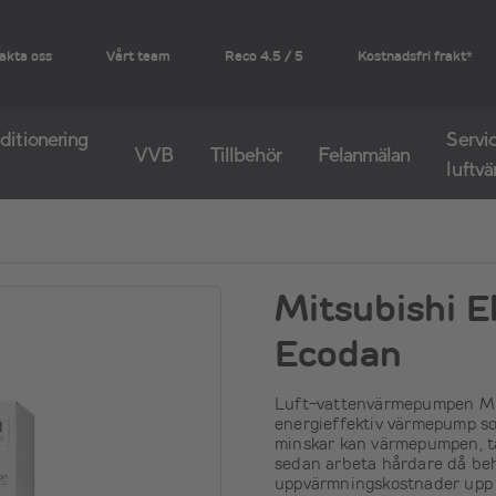
akta oss
Vårt team
Reco 4.5 / 5
Kostnadsfri frakt*
ditionering
Servic
VVB
Tillbehör
Felanmälan
luftv
Mitsubishi E
Ecodan
Luft-vattenvärmepumpen Mit
energieffektiv värmepump s
minskar kan värmepumpen, ta
sedan arbeta hårdare då be
uppvärmningskostnader upp t