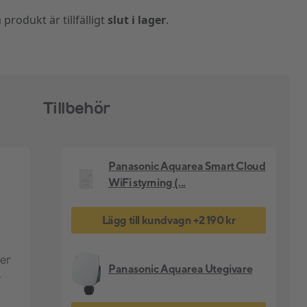
produkt är tillfälligt
slut i lager
.
Tillbehör
Panasonic Aquarea Smart Cloud
WiFi styrning (...
Lägg till kundvagn
+
2 190 kr
er
Panasonic Aquarea Utegivare
.