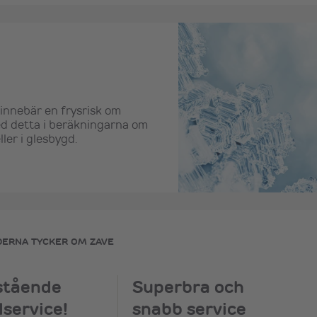
 innebär en frysrisk om
ed detta i beräkningarna om
ller i glesbygd.
DERNA TYCKER OM ZAVE
stående
Superbra och
service!
snabb service