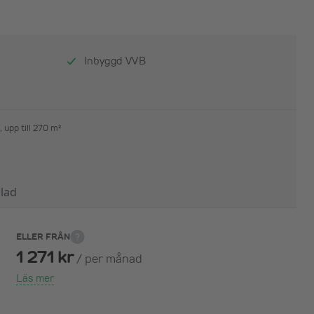
Inbyggd VVB
, upp till 270 m²
lad
ELLER FRÅN
1 271 kr
/
per månad
Läs mer