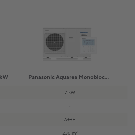
 kW
Panasonic Aquarea Monoblock Enfas 7kW
7 kW
-
A+++
230 m²