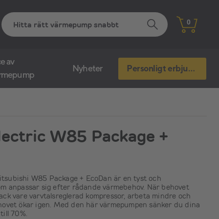
0
e av
Nyheter
Personligt erbjudande
ärmepump
lectric W85 Package +
subishi W85 Package + EcoDan är en tyst och
om anpassar sig efter rådande värmebehov. När behovet
ck vare varvtalsreglerad kompressor, arbeta mindre och
hovet ökar igen. Med den här värmepumpen sänker du dina
ill 70%.