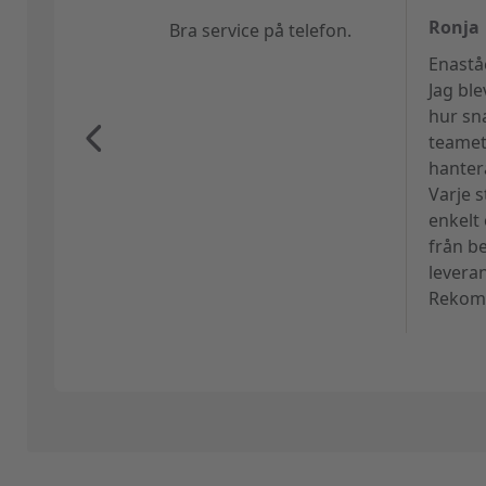
Ronja
Bra service på telefon.
Enastå
Jag bl
hur sn
teamet
hanter
Varje s
enkelt
från be
levera
Rekomm