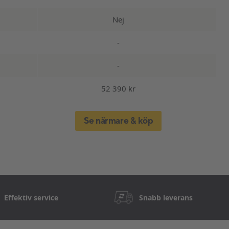
Nej
-
-
52 390 kr
Se närmare & köp
Effektiv service
Snabb leverans