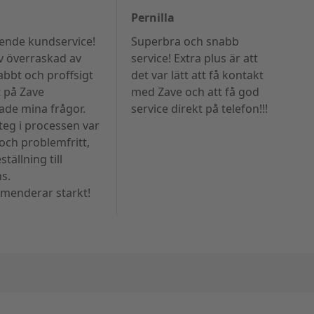
Pernilla
ende kundservice!
Superbra och snabb
ev överraskad av
service! Extra plus är att
abbt och proffsigt
det var lätt att få kontakt
 på Zave
med Zave och att få god
ade mina frågor.
service direkt på telefon!!!
teg i processen var
 och problemfritt,
ställning till
ns.
enderar starkt!