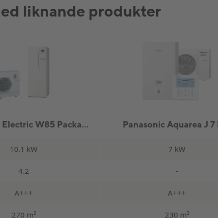
d liknande produkter
Mitsubishi Electric W85 Package + Ecodan
Panasonic Aquarea J 7
10.1 kW
7 kW
4.2
-
A+++
A+++
270 m²
230 m²