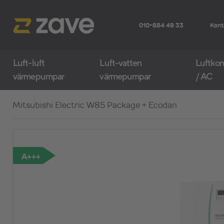
010-884 49 33
Kont
Luft-luft
Luft-vatten
Luftkon
värmepumpar
värmepumpar
/ AC
Mitsubishi Electric W85 Package + Ecodan
A+++