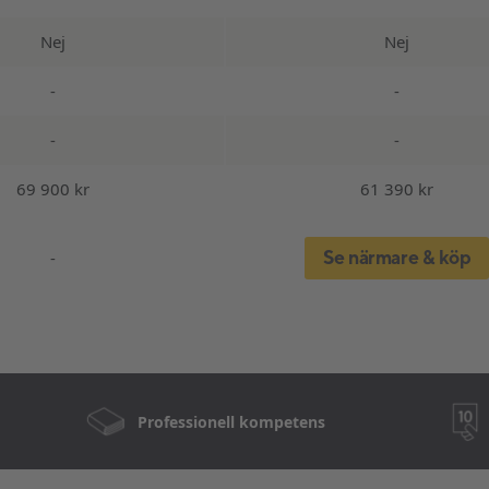
Nej
Nej
-
-
-
-
69 900 kr
61 390 kr
Se närmare & köp
-
Professionell kompetens