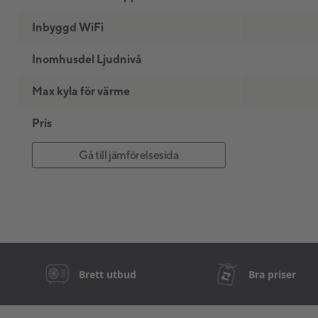
Inbyggd WiFi
Inomhusdel Ljudnivå
Max kyla för värme
Pris
Gå till jämförelsesida
Brett utbud
Bra priser