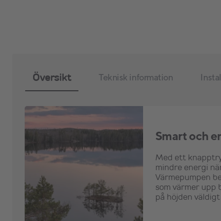
Översikt
Teknisk information
Insta
Smart och e
Med ett knapptry
mindre energi när
Värmepumpen best
som värmer upp b
på höjden väldigt