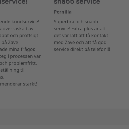
service!
snabb service
Pernilla
ende kundservice!
Superbra och snabb
ev överraskad av
service! Extra plus är att
abbt och proffsigt
det var lätt att få kontakt
 på Zave
med Zave och att få god
ade mina frågor.
service direkt på telefon!!!
teg i processen var
 och problemfritt,
ställning till
ns.
enderar starkt!