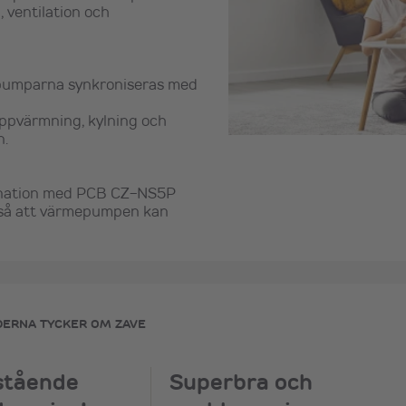
 ventilation och
pumparna synkroniseras med
ppvärmning, kylning och
n.
ination med PCB CZ-NS5P
n, så att värmepumpen kan
DERNA TYCKER OM ZAVE
stående
Superbra och