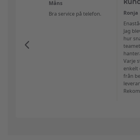
kund
Måns
Ronja
Bra service på telefon.
Enastå
Jag bl
hur sn
teamet
hanter
Varje s
enkelt
från be
levera
Rekomm