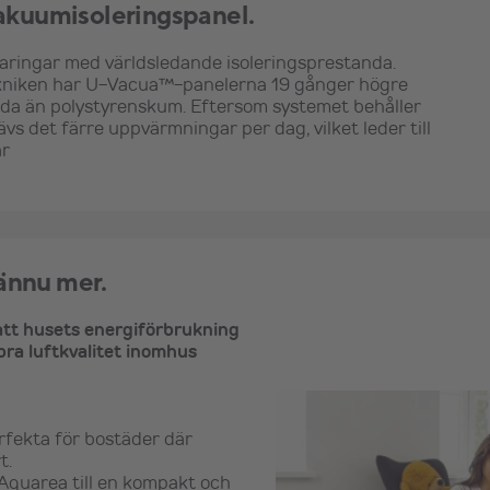
kuumisoleringspanel.
aringar med världsledande isoleringsprestanda.
ekniken har U-Vacua™-panelerna 19 gånger högre
nda än polystyrenskum. Eftersom systemet behåller
vs det färre uppvärmningar per dag, vilket leder till
ar
ännu mer.
 att husets energiförbrukning
bra luftkvalitet inomhus
rfekta för bostäder där
t.
Aquarea till en kompakt och