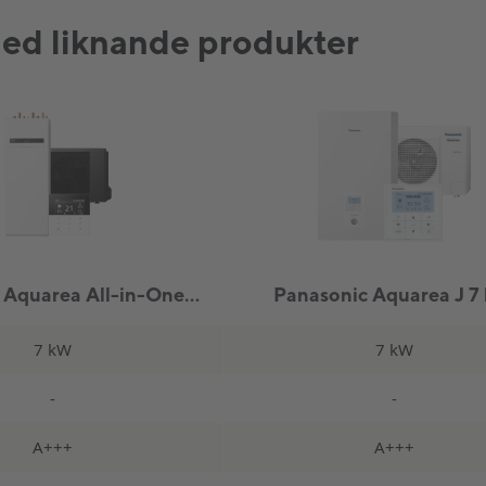
d liknande produkter
Panasonic Aquarea All-in-One L 7 kW (Nya modellen!)
Panasonic Aquarea J 7
7 kW
7 kW
-
-
A+++
A+++