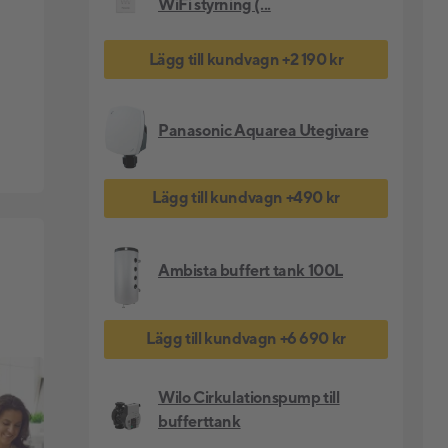
WiFi styrning (...
Lägg till kundvagn
+
2 190 kr
Panasonic Aquarea Utegivare
Lägg till kundvagn
+
490 kr
Ambista buffert tank 100L
Lägg till kundvagn
+
6 690 kr
Wilo Cirkulationspump till
bufferttank