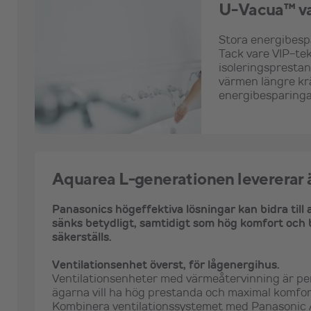
U-Vacua™ va
Stora energibesp
Tack vare VIP-t
isoleringspresta
värmen längre krä
energibesparing
Aquarea L-generationen levererar 
Panasonics högeffektiva lösningar kan bidra till
sänks betydligt, samtidigt som hög komfort och 
säkerställs.
Ventilationsenhet överst, för lågenergihus.
Ventilationsenheter med värmeåtervinning är pe
ägarna vill ha hög prestanda och maximal komfor
Kombinera ventilationssystemet med Panasonic 