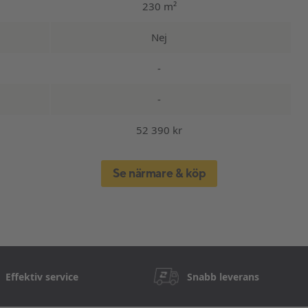
230 m²
Nej
-
-
52 390 kr
Se närmare & köp
Effektiv service
Snabb leverans