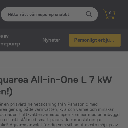
0
e av
Nyheter
Personligt erbjudande
ärmepump
quarea All-in-One L 7 kW
n!)
är en prisvärd helhetslösning från Panasonic med
area ger dig både varmvatten, kyla och värme och minskar
kostnader. Luft/vattenvärmepumpen kommer med en inbyggd
 rostfritt stål med smart placerade röranslutningar.
kel! Aquarea är valet för dig som vill ha ut mesta möjliga av