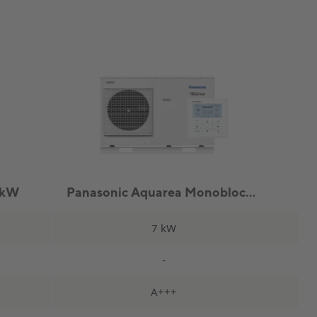
 kW
Panasonic Aquarea Monoblock Enfas 7kW
7 kW
-
A+++