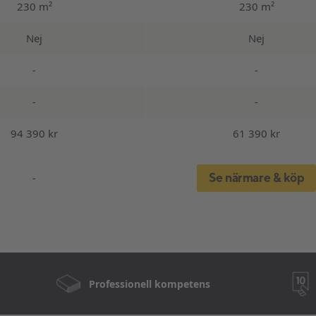
230 m²
230 m²
Nej
Nej
-
-
-
-
94 390 kr
61 390 kr
Se närmare & köp
-
Professionell kompetens