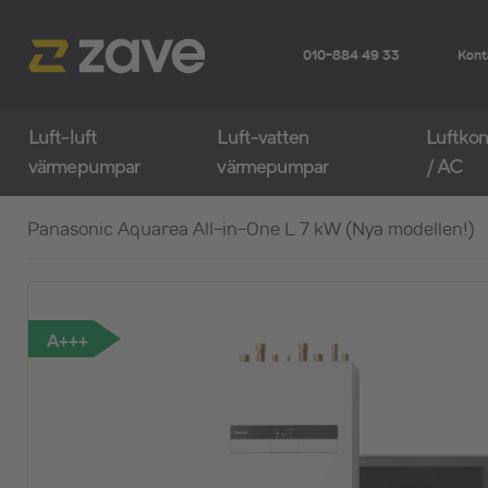
010-884 49 33
Kont
Luft-luft
Luft-vatten
Luftkon
värmepumpar
värmepumpar
/ AC
Panasonic Aquarea All-in-One L 7 kW (Nya modellen!)
A+++