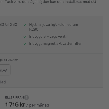
l. Tack vare den låga höjden kan den installeras med ett
0 till 230
Nytt miljövänligt köldmedium
R290
Inbyggd 3 - vägs ventil
Inbyggt magnetiskt vattenfilter
pp till 230 m²
9kW
lad
ELLER FRÅN
1 716 kr
/
per månad