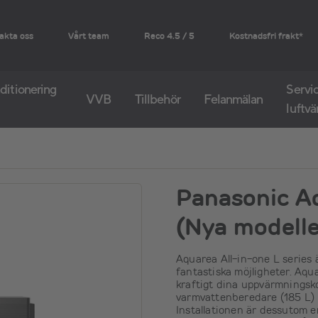
akta oss
Vårt team
Reco 4.5 / 5
Kostnadsfri frakt*
ditionering
Servic
VVB
Tillbehör
Felanmälan
luftv
Panasonic A
(Nya modelle
Aquarea All-in-one L series 
fantastiska möjligheter. Aqu
kraftigt dina uppvärmnings
varmvattenberedare (185 L) i
Installationen är dessutom en