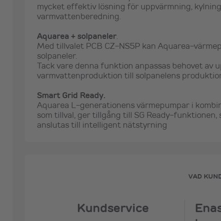
mycket effektiv lösning för uppvärmning, kylning,
varmvattenberedning.
Aquarea + solpaneler
.
Med tillvalet PCB CZ-NS5P kan Aquarea-värme
solpaneler.
Tack vare denna funktion anpassas behovet av u
varmvattenproduktion till solpanelens produktio
Smart Grid Ready.
Aquarea L-generationens värmepumpar i komb
som tillval, ger tillgång till SG Ready-funktione
anslutas till intelligent nätstyrning
VAD KUN
Kundservice
Ena