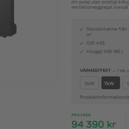
din pump utan onödigt krånge
ventilationsaggregat ovanpå.
Standardvärme från 8
m²
COP 4.93
Inbyggd VVB 185 L
VÄRMEEFFEKT →
7 kW, u
5kW
7kW
Produktinformationsb
PRIS FRÅN
94 390 kr