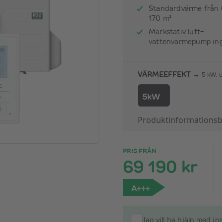
Standardvärme från 6
170 m²
Markstativ luft-
vattenvärmepump in
VÄRMEEFFEKT →
5 kW, u
5kW
Produktinformationsb
PRIS FRÅN
69 190 kr
A+++
Jag vill ha hjälp med i