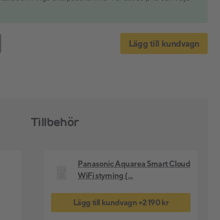
Lägg till kundvagn
Tillbehör
Panasonic Aquarea Smart Cloud
WiFi styrning (...
Lägg till kundvagn
+
2 190 kr