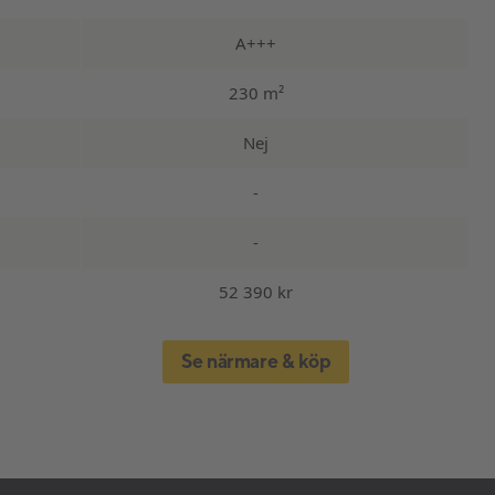
A+++
230 m²
Nej
-
-
52 390 kr
Se närmare & köp