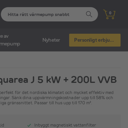
0
e av
Nyheter
Personligt erbjudande
ärmepump
quarea J 5 kW + 200L VVB
erfekt för det nordiska klimatet och mycket effektiv med
ningar. Sänk dina uppvärmningskostnader upp till 58% och
ga gränssnittet. Passar till hus upp till 170 m².
tid
Inbyggt magnetiskt vattenfilter