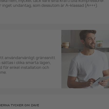
ska hem, mycket tack vare sina kraftfulla kompressorer.
r inget undantag, som dessutom är A-klassad (A+++).
t användarvänligt gränssnitt
ättas i olika smarta lägen,
för enkel installation och
mme.
DERNA TYCKER OM ZAVE