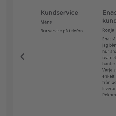
Kundservice
Ena
kund
Måns
Ronja
Bra service på telefon.
Enastå
Jag bl
hur sn
teamet
hanter
Varje s
enkelt
från be
levera
Rekomm