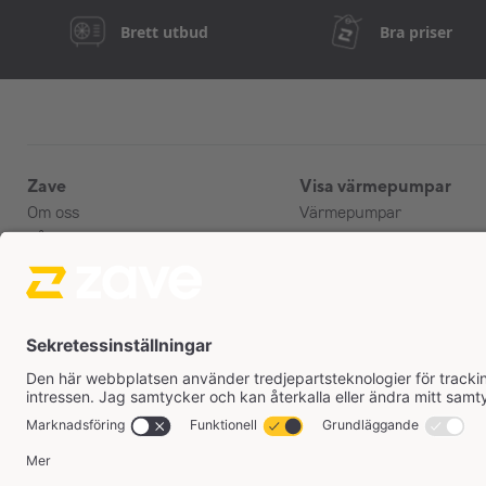
Brett utbud
Bra priser
Zave
Visa värmepumpar
Om oss
Värmepumpar
Vårt team
Luftvärmepumpar
Kontakta oss
Luft/vatten-värmepump
Kampanj
Luftkonditionering (AC)
Facebook
Värmepumpstillbehör
kontakt@zave.se
Smarta styrenheter
010-884 49 33
Skydd
Telefontid: 09:00 - 15:00
Fästen
Chatt: 07:00 - 16:00
Alla produkter