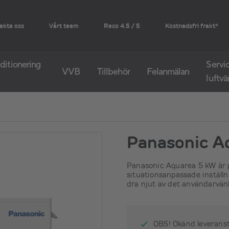
akta oss
Vårt team
Reco 4.5 / 5
Kostnadsfri frakt*
ditionering
Servic
VVB
Tillbehör
Felanmälan
luftv
Panasonic A
Panasonic Aquarea 5 kW är p
situationsanpassade inställ
dra njut av det användarvänli
OBS! Okänd leverans