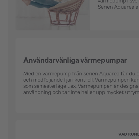
värmepump i sven
Serien Aquarea ä
Användarvänliga värmepumpar
Med en värmepump från serien Aquarea får du et
och medföljande fjärrkontroll. Värmepumpen kan s
som semesterläge t.ex. Värmepumpen är designad 
användning och tar inte heller upp mycket utry
VAD KUN