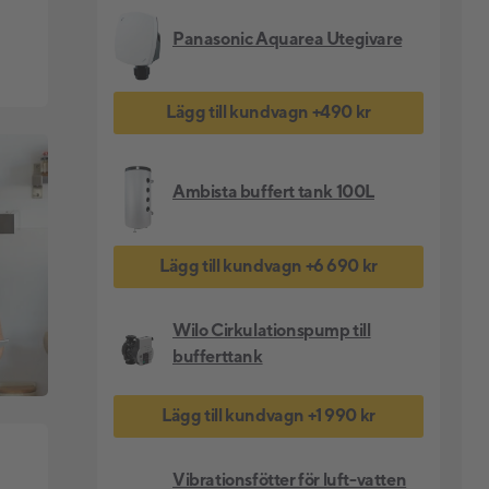
Panasonic Aquarea Utegivare
Lägg till kundvagn
+
490 kr
Ambista buffert tank 100L
Lägg till kundvagn
+
6 690 kr
Wilo Cirkulationspump till
bufferttank
Lägg till kundvagn
+
1 990 kr
Vibrationsfötter för luft-vatten