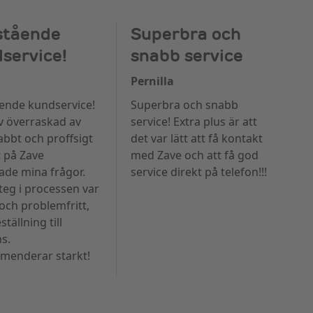
stående
Superbra och
service!
snabb service
Pernilla
ende kundservice!
Superbra och snabb
ev överraskad av
service! Extra plus är att
abbt och proffsigt
det var lätt att få kontakt
 på Zave
med Zave och att få god
ade mina frågor.
service direkt på telefon!!!
teg i processen var
 och problemfritt,
ställning till
ns.
enderar starkt!