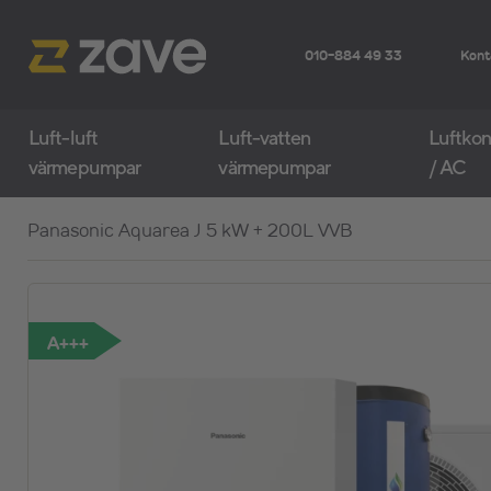
010-884 49 33
Kont
Luft-luft
Luft-vatten
Luftkon
värmepumpar
värmepumpar
/ AC
Panasonic Aquarea J 5 kW + 200L VVB
A+++