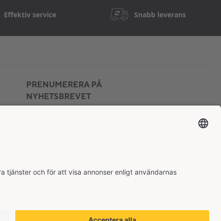
Effektiv service
Snabb leverans
PRENUMERERA PÅ
NYHETSBREVET