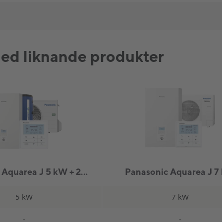
d liknande produkter
Panasonic Aquarea J 5 kW + 200L VVB
Panasonic Aquarea J 7
5 kW
7 kW
-
-