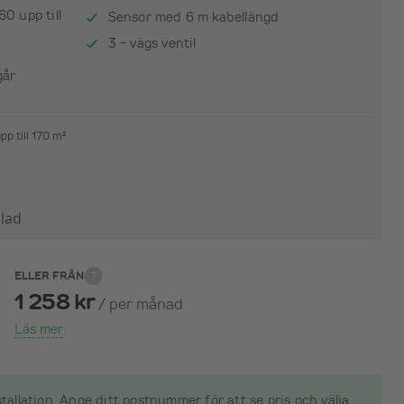
0 upp till
Sensor med 6 m kabellängd
3 - vägs ventil
går
pp till 170 m²
lad
ELLER FRÅN
1 258 kr
/
per månad
Läs mer
nstallation. Ange ditt postnummer för att se pris och välja