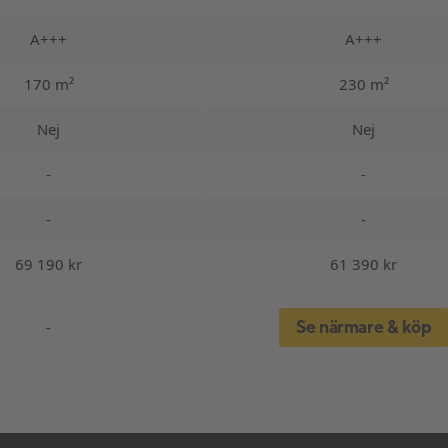
A+++
A+++
170 m²
230 m²
Nej
Nej
-
-
-
-
69 190 kr
61 390 kr
Se närmare & köp
-