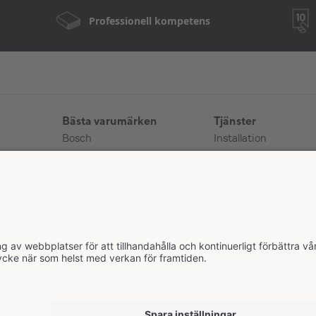
Professionell kompetens
Bästa varumärken
Tjänster
Bosch
Installation
Cooper&Hunter
Värmepumpguide
ar
Mitsubishi Electric
FAQ
Panasonic
Garantier
Felanmälan
Dataskyddspolicy
Köpevillkor
Cookiepolicy