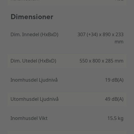
funktioner kan konfigureras i ögonkontakt.
Fjärrkontrollen ingår i leveransen med den
väggmonterade enheten och i en lämplig
Dimensioner
matchningsfärg.
Dim. Innedel (HxBxD)
307 (+34) x 890 x 233
mm
Dim. Utedel (HxBxD)
550 x 800 x 285 mm
Inomhusdel Ljudnivå
19 dB(A)
Utomhusdel Ljudnivå
49 dB(A)
Inomhusdel Vikt
15.5 kg