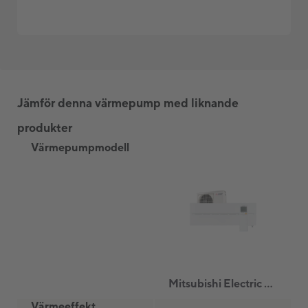
Kvalitetsgaranti
Vi säkerställer att alla installationer utförs av
certifierade kyltekniker. Alla installationer
omfattas av produktens garantitid, upp till fem
år.
Jämför denna värmepump med liknande
Vad ingår i våra olika installationspaket?
produkter
Värmepumpmodell
Planering och Genomförande
Vår installatör anländer enligt
överenskommen tid för att diskutera och
avgöra den optimala platsen för
värmepumpen tillsammans med kunden. Efter
avslutad installation får kunden genomgå och
signera en installationsrapport.
Mitsubishi Electric LN25, HERO 2.0, vit
Standardinstallation omfattar
Värmeeffekt