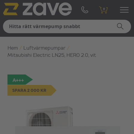
0
Hem
/
Luftvärmepumpar
/
Mitsubishi Electric LN25, HERO 2.0, vit
A+++
SPARA 2 000 KR