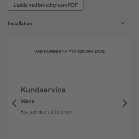
Ladda ned broschyr som PDF
Installation
Installationstjänster
för Luft-
VAD KUNDERNA TYCKER OM ZAVE
luftvärmepump
Denna information riktar sig till kunder som
önskar installera luft-luftvärmepumpar och
Kundservice
luftkonditionering i villor och radhus.
För företagsinstallationer, vänligen kontakta
Måns
oss på 010-884 49 33.
Bra service på telefon.
Ångerrätt och Villkor
Innan du ångrar ditt köp, vänligen se över våra
betalnings- och leveransvillkor
.