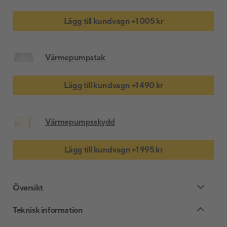
Lägg till kundvagn
+
1 005 kr
Värmepumpstak
Lägg till kundvagn
+
1 490 kr
Värmepumpsskydd
Lägg till kundvagn
+
1 995 kr
Översikt
Teknisk information