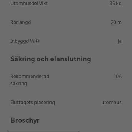
Utomhusdel Vikt
35 kg
Rörlängd
20 m
Inbyggd WiFi
Ja
Säkring och elanslutning
Rekommenderad
10A
säkring
Eluttagets placering
utomhus
Broschyr