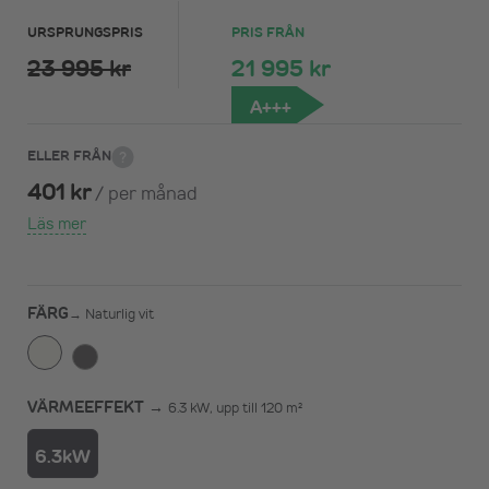
URSPRUNGSPRIS
PRIS FRÅN
23 995 kr
21 995 kr
A+++
ELLER FRÅN
401 kr
/
per månad
Läs mer
FÄRG
→
Naturlig vit
VÄRMEEFFEKT →
6.3 kW, upp till 120 m²
6.3kW